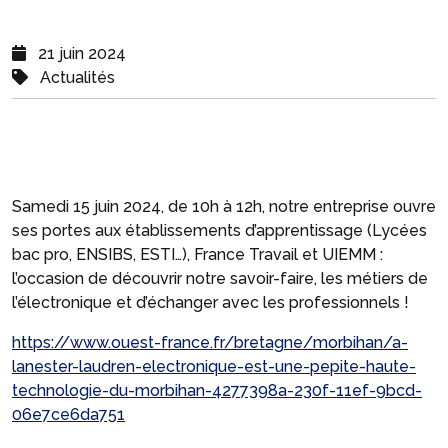
21 juin 2024
Actualités
Samedi 15 juin 2024, de 10h à 12h, notre entreprise ouvre
ses portes aux établissements d’apprentissage (Lycées
bac pro, ENSIBS, ESTI…), France Travail et UIEMM :
l’occasion de découvrir notre savoir-faire, les métiers de
l’électronique et d’échanger avec les professionnels !
https://www.ouest-france.fr/bretagne/morbihan/a-
lanester-laudren-electronique-est-une-pepite-haute-
technologie-du-morbihan-4277398a-230f-11ef-9bcd-
06e7ce6da751