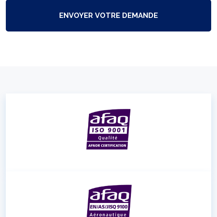
A
P
T
C
H
A