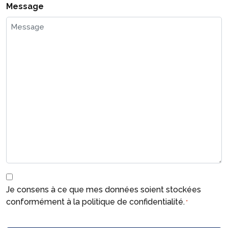
Message
R
G
Je consens à ce que mes données soient stockées
P
conformément à la politique de confidentialité.
*
D
C
*